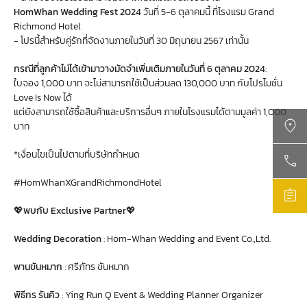
HomWhan Wedding Fest 2024
วันที่ 5-6 ตุลาคมนี้ ที่โรงแรม Grand
Richmond Hotel
- โปรนี้สำหรับคู่รักที่จัดงานภายในวันที่ 30 มิถุนายน 2567 เท่านั้น
กรณีที่ลูกค้าไม่ได้เข้ามาวางมัดจำเพิ่มเติมภายในวันที่ 6 ตุลาคม 2024
:
ใบจอง 1,000 บาท จะไม่สามารถใช้เป็นส่วนลด 130,000 บาท กับโปรโมชั่น
Love Is Now ได้
แต่ยังสามารถใช้ซื้อสินค้าและบริการอื่นๆ ภายในโรงแรมได้ตามมูลค่า 1,000
บาท
*เงื่อนไขเป็นไปตามที่บริษัทกำหนด
Contact Us
#HomWhanXGrandRichmondHotel
+66 2831 8888 CALL NOW
Enquire
💖
พบกับ Exclusive Partner
💖
richmond@grandrichmondhotel.com
ENQUIRE NOW
Wedding Decoration
:
Hom-Whan Wedding and Event Co.,Ltd.
พานขันหมาก
:
ศรีภัทร ขันหมาก
พิธีกร รันคิว
:
Ying Run Q Event & Wedding Planner Organizer