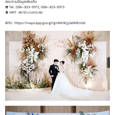
สอบถามข้อมูลเพิ่มเติม
☎️ Tel : 086-303-9972, 086-303-9973
🚆 MRT : สถานี บางกระสอ
พิกัด :
https://maps.app.goo.gl/gmkih1Kjy1e8MEnG6