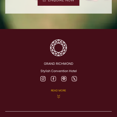
GRAND RICHMOND
Stylish Convention Hotel
READ MORE
282 Rattanathibeth Rd., Bangkrasor, Muang, Nonthaburi
11000, Thailand