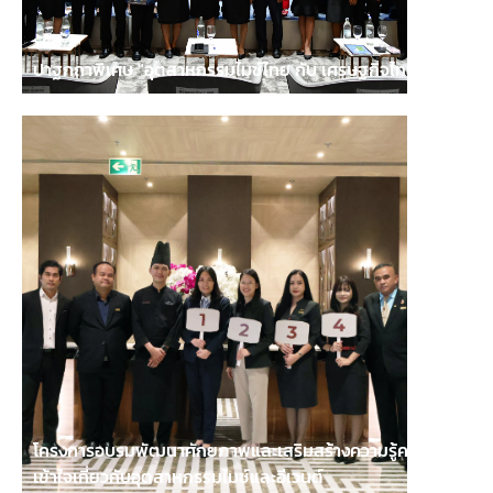
ปาฐกถาพิเศษ "อุตสาหกรรมไมซ์ไทย กับ เศรษฐกิจไทย"
โครงการอบรมพัฒนาศักยภาพและเสริมสร้างความรู้ความ
เข้าใจเกี่ยวกับอุตสาหกรรมไมซ์และอีเวนต์