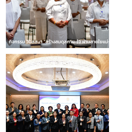
กิจกรรม วิปัสสนา "สร้างสมดุลกาย-ใจ ผ่านสายใยแม่-ลูก"